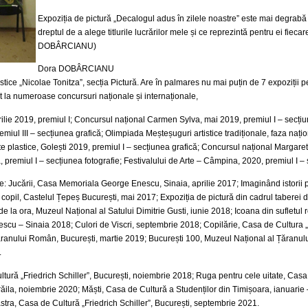
Expoziția de pictură „Decalogul adus în zilele noastre” este mai degrabă u
dreptul de a alege titlurile lucrărilor mele și ce reprezintă pentru ei fieca
DOBÂRCIANU)
Dora DOBÂRCIANU
astice „Nicolae Tonitza”, secția Pictură. Are în palmares nu mai puțin de 7 expoziții 
ipat la numeroase concursuri naționale și internaționale,
ilie 2019, premiul I; Concursul național Carmen Sylva, mai 2019, premiul I – secțiu
ul III – secțiunea grafică; Olimpiada Meșteșuguri artistice tradiționale, faza națion
te plastice, Golești 2019, premiul I – secțiunea grafică; Concursul național Margare
, premiul I – secțiunea fotografie; Festivalului de Arte – Câmpina, 2020, premiul I –
tive: Jucării, Casa Memoriala George Enescu, Sinaia, aprilie 2017; Imaginând istorii
copil, Castelul Țepeș București, mai 2017; Expoziția de pictură din cadrul taberei d
 de la ora, Muzeul Național al Satului Dimitrie Gusti, iunie 2018; Icoana din sufletu
u – Sinaia 2018; Culori de Viscri, septembrie 2018; Copilărie, Casa de Cultura „F
 Țăranului Român, București, martie 2019; București 100, Muzeul Național al Țăranu
.
ltură „Friedrich Schiller”, București, noiembrie 2018; Ruga pentru cele uitate, C
ăila, noiembrie 2020; Măști, Casa de Cultură a Studenților din Timișoara, ianuarie
astra, Casa de Cultură „Friedrich Schiller”, București, septembrie 2021.