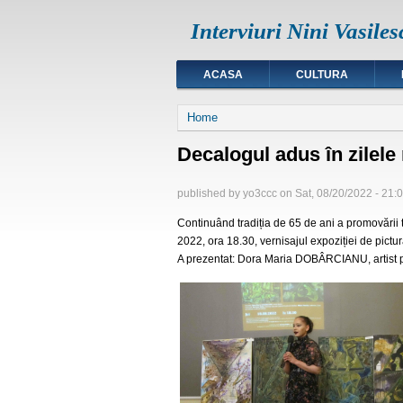
Interviuri Nini Vasiles
ACASA
CULTURA
You are here
Home
Decalogul adus în zilele
published by
yo3ccc
on
Sat, 08/20/2022 - 21:
Continuând tradiția de 65 de ani a promovării ti
2022, ora 18.30, vernisajul expoziției de pic
A prezentat: Dora Maria DOBÂRCIANU, artist p