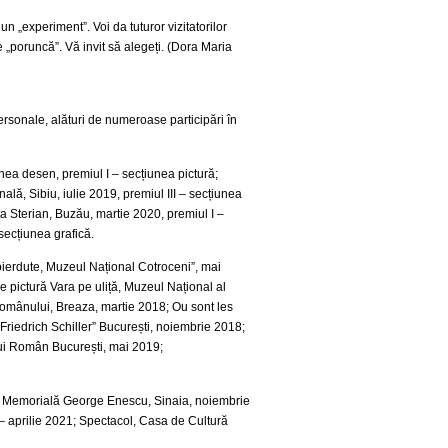
n „experiment”. Voi da tuturor vizitatorilor
re „poruncă”. Vă invit să alegeți. (Dora Maria
personale, alături de numeroase participări în
nea desen, premiul I – secțiunea pictură;
ală, Sibiu, iulie 2019, premiul III – secțiunea
ta Sterian, Buzău, martie 2020, premiul I –
 secțiunea grafică.
 pierdute, Muzeul Național Cotroceni”, mai
e pictură Vara pe uliță, Muzeul Național al
l românului, Breaza, martie 2018; Ou sont les
riedrich Schiller” București, noiembrie 2018;
lui Român București, mai 2019;
asa Memorială George Enescu, Sinaia, noiembrie
 – aprilie 2021; Spectacol, Casa de Cultură