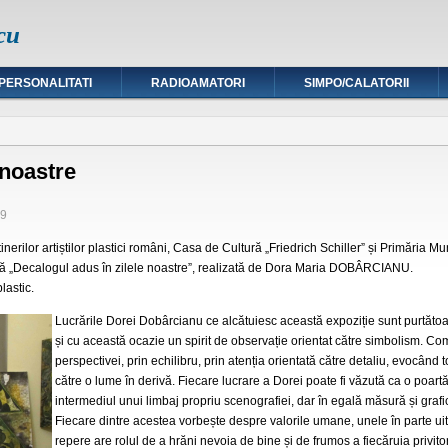
cu
PERSONALITATI
RADIOAMATORI
SIMPO/CALATORII
 noastre
09
nerilor artiștilor plastici români, Casa de Cultură „Friedrich Schiller” și Primăria Mu
tură „Decalogul adus în zilele noastre”, realizată de Dora Maria DOBÂRCIANU.
lastic.
Lucrările Dorei Dobârcianu ce alcătuiesc această expoziție sunt purtăto
și cu această ocazie un spirit de observație orientat către simbolism. Com
perspectivei, prin echilibru, prin atenția orientată către detaliu, evocând 
către o lume în derivă. Fiecare lucrare a Dorei poate fi văzută ca o poart
intermediul unui limbaj propriu scenografiei, dar în egală măsură și grafi
Fiecare dintre acestea vorbește despre valorile umane, unele în parte uit
repere are rolul de a hrăni nevoia de bine și de frumos a fiecăruia privito