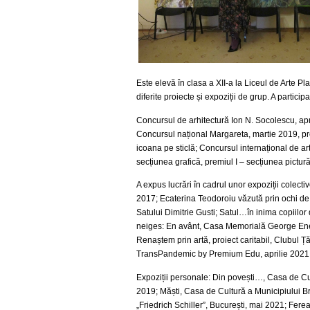
Este elevă în clasa a XII-a la Liceul de Arte Pl
diferite proiecte și expoziții de grup. A partic
Concursul de arhitectură Ion N. Socolescu, apr
Concursul național Margareta, martie 2019, premi
icoana pe sticlă; Concursul internațional de ar
secțiunea grafică, premiul I – secțiunea pictură
A expus lucrări în cadrul unor expoziții colec
2017; Ecaterina Teodoroiu văzută prin ochi de 
Satului Dimitrie Gusti; Satul…în inima copiilor
neiges: En avânt, Casa Memorială George Enesc
Renaștem prin artă, proiect caritabil, Clubul
TransPandemic by Premium Edu, aprilie 2021
Expoziții personale: Din povești…, Casa de Cu
2019; Măști, Casa de Cultură a Municipiului Br
„Friedrich Schiller”, București, mai 2021; Fere