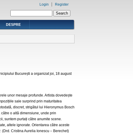
Login
Register
Search form
Search
DESPRE
nicipiului București a organizat joi, 18 august
arele unor mesaje profunde. Artista dovedește
pozițiile sale surprind prin maturitatea
totodată, discret, strigătul lui Hieronymus Bosch
ă către o altă dimensiune, unde prin
cii, suntem purtați către anumite scene.
ate, altele ignorate. Orientarea către aceste
r. (Drd. Cristina Aurelia Ionescu – Berechet)