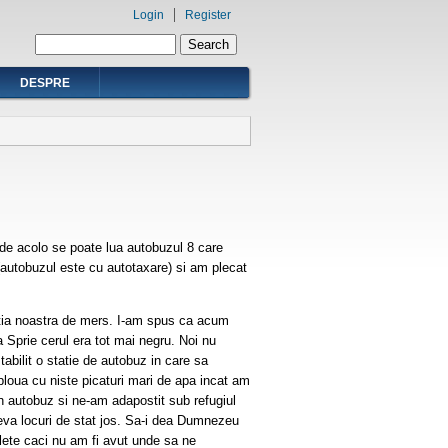
Login
Register
Search form
Search
DESPRE
 de acolo se poate lua autobuzul 8 care
autobuzul este cu autotaxare) si am plecat
ectia noastra de mers. I-am spus ca acum
 Sprie cerul era tot mai negru. Noi nu
abilit o statie de autobuz in care sa
oua cu niste picaturi mari de apa incat am
n autobuz si ne-am adapostit sub refugiul
ateva locuri de stat jos. Sa-i dea Dumnezeu
ulete caci nu am fi avut unde sa ne