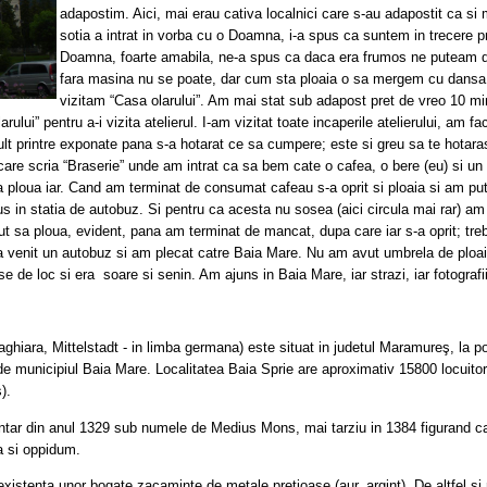
adapostim. Aici, mai erau cativa localnici care s-au adapostit ca si 
sotia a intrat in vorba cu o Doamna, i-a spus ca suntem in trecere pr
Doamna, foarte amabila, ne-a spus ca daca era frumos ne puteam du
fara masina nu se poate, dar cum sta ploaia o sa mergem cu dansa
vizitam “Casa olarului”. Am mai stat sub adapost pret de vreo 10 mi
rului” pentru a-i vizita atelierul. I-am vizitat toate incaperile atelierului, am f
t printre exponate pana s-a hotarat ce sa cumpere; este si greu sa te hotaras
 care scria “Braserie” unde am intrat ca sa bem cate o cafea, o bere (eu) si un 
a ploua iar. Cand am terminat de consumat cafeau s-a oprit si ploaia si am putu
s in statia de autobuz. Si pentru ca acesta nu sosea (aici circula mai rar) a
 sa ploua, evident, pana am terminat de mancat, dupa care iar s-a oprit; tre
 venit un autobuz si am plecat catre Baia Mare. Nu am avut umbrela de ploaie 
e de loc si era soare si senin. Am ajuns in Baia Mare, iar strazi, iar fotografii
hiara, Mittelstadt - in limba germana) este situat in judetul Maramureş, la po
de municipiul Baia Mare. Localitatea Baia Sprie are aproximativ 15800 locuitori s
).
ar din anul 1329 sub numele de Medius Mons, mai tarziu in 1384 figurand ca 
a si oppidum.
existenta unor bogate zacaminte de metale pretioase (aur, argint). De altfel s