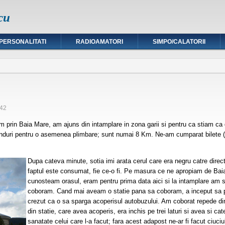
cu
PERSONALITATI
RADIOAMATORI
SIMPO/CALATORII
:42
m prin Baia Mare, am ajuns din intamplare in zona garii si pentru ca stiam ca
anduri pentru o asemenea plimbare; sunt numai 8 Km. Ne-am cumparat bilete (
Dupa cateva minute, sotia imi arata cerul care era negru catre dir
faptul este consumat, fie ce-o fi. Pe masura ce ne apropiam de Baia
cunosteam orasul, eram pentru prima data aici si la intamplare am st
coboram. Cand mai aveam o statie pana sa coboram, a inceput sa pl
crezut ca o sa sparga acoperisul autobuzului. Am coborat repede di
din statie, care avea acoperis, era inchis pe trei laturi si avea si c
sanatate celui care l-a facut; fara acest adapost ne-ar fi facut ciuci