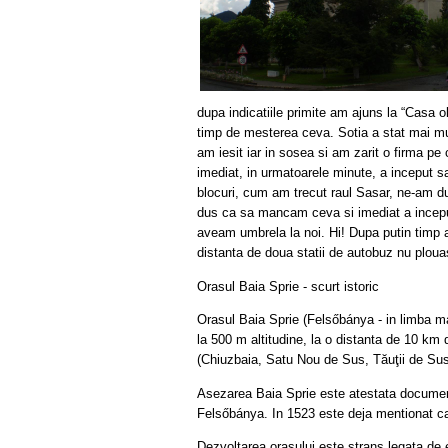
dupa indicatiile primite am ajuns la “Casa ola
timp de mesterea ceva. Sotia a stat mai mul
am iesit iar in sosea si am zarit o firma pe
imediat, in urmatoarele minute, a inceput s
blocuri, cum am trecut raul Sasar, ne-am du
dus ca sa mancam ceva si imediat a inceput
aveam umbrela la noi. Hi! Dupa putin timp a
distanta de doua statii de autobuz nu plouas
Orasul Baia Sprie - scurt istoric
Orasul Baia Sprie (Felsőbánya - in limba mag
la 500 m altitudine, la o distanta de 10 km 
(Chiuzbaia, Satu Nou de Sus, Tăuţii de Sus
Asezarea Baia Sprie este atestata document
Felsőbánya. In 1523 este deja mentionat c
Dezvoltarea orasului este strans legata de 