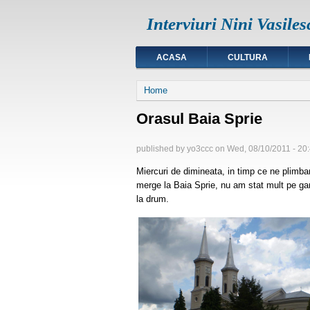
Interviuri Nini Vasiles
ACASA
CULTURA
You are here
Home
Orasul Baia Sprie
published by
yo3ccc
on
Wed, 08/10/2011 - 20
Miercuri de dimineata, in timp ce ne plimba
merge la Baia Sprie, nu am stat mult pe g
la drum.