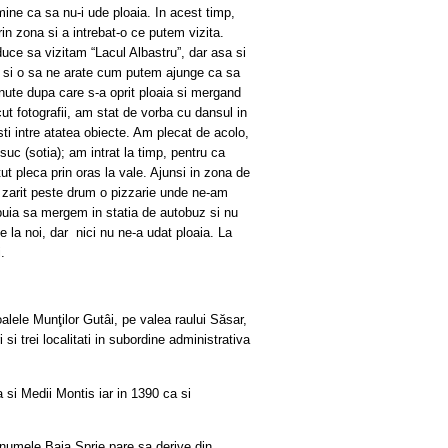
mine ca sa nu-i ude ploaia. In acest timp,
in zona si a intrebat-o ce putem vizita.
ce sa vizitam “Lacul Albastru”, dar asa si
 si o sa ne arate cum putem ajunge ca sa
nute dupa care s-a oprit ploaia si mergand
acut fotografii, am stat de vorba cu dansul in
ti intre atatea obiecte. Am plecat de acolo,
suc (sotia); am intrat la timp, pentru ca
t pleca prin oras la vale. Ajunsi in zona de
m zarit peste drum o pizzarie unde ne-am
buia sa mergem in statia de autobuz si nu
la noi, dar nici nu ne-a udat ploaia. La
.
alele Munţilor Gutâi, pe valea raului Săsar,
i trei localitati in subordine administrativa
si Medii Montis iar in 1390 ca si
i numele Baia Sprie pare sa derive din