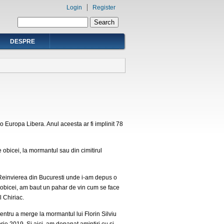
Login
Register
Search form
Search
DESPRE
 Europa Libera. Anul aceesta ar fi implinit 78
de obicei, la morm
a
ntul s
a
u din cimitirul
ul Reinvierea din Bucuresti unde i-am depus o
e obicei, am baut un pahar de vin cum se face
 Chiriac.
pentru a merge la mormantul lui Florin Silviu