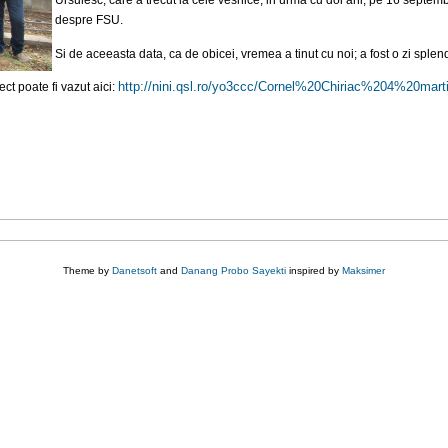
Ursulesc, care a trecut la cele vesnice, in urma cu doi ani, pe 16 septemb
despre FSU.
Si de aceeasta data, ca de obicei, vremea a tinut cu noi; a fost o zi sple
http://nini.qsl.ro/yo3ccc/
Cornel%20Chiriac%204%20mart
ct poate fi vazut aici:
Theme by
Danetsoft
and
Danang Probo Sayekti
inspired by
Maksimer