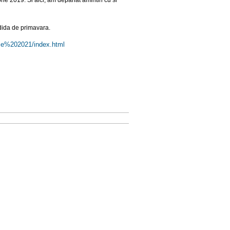
rie 2019. Si aici, am depanat amintiri cu si
ndida de primavara.
ie%
202021/index.html