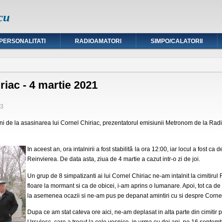
cu
PERSONALITATI
RADIOAMATORI
SIMPO/CALATORII
iac - 4 martie 2021
33
ni de la asasinarea lui Cornel Chiriac, prezentatorul emisiunii Metronom de la Radio
In aceest an, ora intalnirii a fost stabilit
ă
la ora 12:00, iar locul a fost ca 
Re
i
nvierea. De data asta, ziua de 4 martie a cazut intr-o zi de joi.
Un grup de 8 simpatizanti ai lui Cornel Chiriac ne-am intalnit la cimitir
floare la mormant si ca de obicei, i-am aprins o lumanare. Apoi, tot ca d
la asemenea ocazii si ne-am pus pe depanat amintiri cu si despre Cornel
Dupa ce am stat cateva ore aici, ne-am deplasat in alta parte din cimitir 