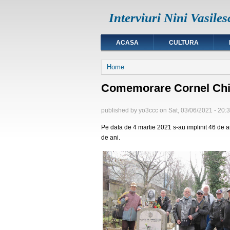
Interviuri Nini Vasiles
ACASA
CULTURA
You are here
Home
Comemorare Cornel Chir
published by
yo3ccc
on
Sat, 03/06/2021 - 20:
Pe data de 4 martie 2021 s-au implinit 46 de a
de ani.