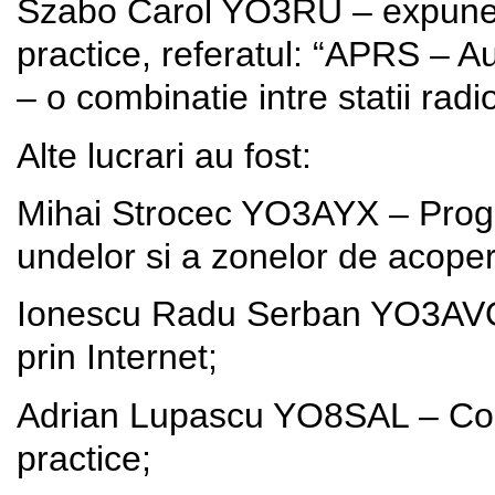
Szabo Carol YO3RU – expune d
practice, referatul: “APRS – 
– o combinatie intre statii rad
Alte lucrari au fost:
Mihai Strocec YO3AYX – Progra
undelor si a zonelor de acoper
Ionescu Radu Serban YO3AVO 
prin Internet;
Adrian Lupascu YO8SAL – Com
practice;