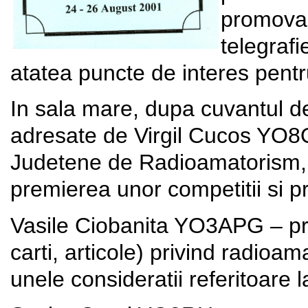
promovar
telegrafi
atatea puncte de interes pentru
In sala mare, dupa cuvantul de
adresate de Virgil Cucos YO8
Judetene de Radioamatorism, 
premierea unor competitii si p
Vasile Ciobanita YO3APG – pr
carti, articole) privind radioam
unele consideratii referitoare l