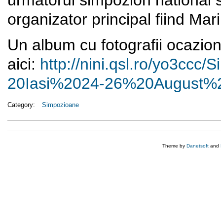
organizator principal fiind M
Un album cu fotografii ocazion
aici:
http://nini.qsl.ro/yo3ccc/
S
20Iasi%2024-26%20August%
Category:
Simpozioane
Theme by
Danetsoft
and