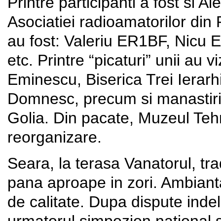
Printre participanti a fost si 
Asociatiei radioamatorilor di
au fost: Valeriu ER1BF, Nic
etc. Printre “picaturi” unii au v
Eminescu, Biserica Trei Ierarhi
Domnesc, precum si manastiril
Golia. Din pacate, Muzeul Tehni
reorganizare.
Seara, la terasa Vanatorul, tra
pana aproape in zori. Ambiant
de calitate. Dupa dispute indelu
urmatorul simpozion national 