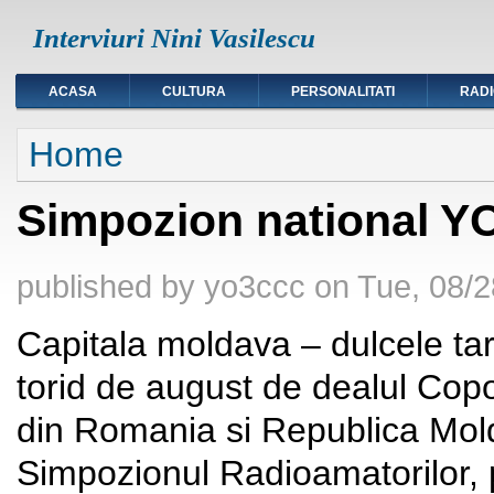
Interviuri Nini Vasilescu
ACASA
CULTURA
PERSONALITATI
RAD
You are here
Home
Simpozion national YO 
published by
yo3ccc
on
Tue, 08/2
Capitala moldava – dulcele targ
torid de august de dealul Copo
din Romania si Republica Moldo
Simpozionul Radioamatorilor, 