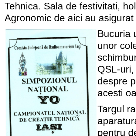
Tehnica. Sala de festivitati, ho
Agronomic de aici au asigurat 
Bucuria u
unor cole
schimbur
QSL-uri, 
despre p
acesti oa
Targul r
aparatur
pentru d