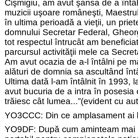
Cişmigiu, am avut şansa de a întâl
muzicii uşoare româneşti, Maestrul
în ultima perioadă a vieţii, un prie
domnului Secretar Federal, Gheo
tot respectul întrucât am beneficia
parcursul activităţii mele ca Secre
Am avut ocazia de a-l întâlni pe ma
alături de domnia sa ascultând înt
Ultima dată l-am întâlnit în 1993,
avut bucuria de a intra în posesia 
trăiesc cât lumea...”(evident cu aut
YO3CCC: Din ce amplasament ai lu
YO9DF: După cum aminteam mai su