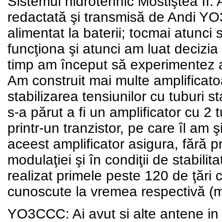
Sistemul hidrotehnic Mostiştea II
redactată şi transmisă de Andi YO3
alimentat la baterii; tocmai atunci
funcţiona şi atunci am luat decizia
timp am început să experimentez a
Am construit mai multe amplificatoar
stabilizarea tensiunilor cu tuburi st
s-a părut a fi un amplificator cu 2
printr-un tranzistor, pe care îl am 
aceest amplificator asigura, fără p
modulaţiei şi în condiţii de stabi
realizat primele peste 120 de ţări 
cunoscute la vremea respectivă (ma
YO3CCC: Ai avut si alte antene in