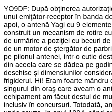
YO9DF: După obţinerea autorizaţie
unui emiţător-receptor în banda 
apoi, o antenă Yagi cu 9 elemente
construit un mecanism de rotire cu 
de urmărire a poziţiei cu becuri d
de un motor de ştergător de parbr
pe pilonul antenei, intr-o cutie d
din aceela care se dădea pe godinel
deschise şi dimensiunilor considera
frigiderul. Hi! Eram foarte mândru
singurul din oraş care aveam o an
echipament am făcut destul de mu
inclusiv în concursuri. Totodată, a