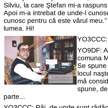
Silviu, la care Ştefan mi-a raspun
Apoi m-a intrebat de unde-l cunosc
cunosc pentru că este vărul meu.”
lumea. Hi!
YO3CCC: D
YO9DF: Am
comuna Măr
Se spune c
locul naşt
mă consid
spune, deş
parte...
YO3CCC: Păi, de unde sunt rădăci