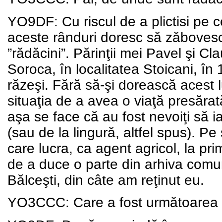
YO9DF: Cu riscul de a plictisi pe 
aceste rânduri doresc să zăbovesc,
”rădăcini”. Părinţii mei Pavel şi C
Soroca, în localitatea Stoicani, în 
răzeşi. Fără să-şi dorească acest lu
situaţia de a avea o viaţă presărat
aşa se face că au fost nevoiţi să ia
(sau de la lingură, altfel spus). P
care lucra, ca agent agricol, la p
de a duce o parte din arhiva comu
Bălceşti, din câte am reţinut eu.
YO3CCC: Care a fost următoarea 