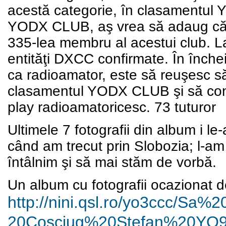
acestă categorie, în clasamentul
YODX CLUB, aş vrea să adaug că 
335-lea membru al acestui club. L
entităţi DXCC confirmate. În închei
ca radioamator, este să reuşesc s
clasamentul YODX CLUB şi să constat
play radioamatoricesc. 73 tuturor
Ultimele 7 fotografii din album i le
când am trecut prin Slobozia; l-am 
î
ntâlnim
ş
i s
ă
mai st
ă
m de vorb
ă
.
Un album cu fotografii ocazionat de
http://nini.qsl.ro/yo3ccc/Sa%
2
20Cosciug%20Stefan%20YO