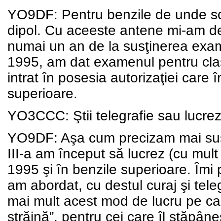
YO9DF: Pentru benzile de unde sc
dipol. Cu aceeste antene mi-am des
numai un an de la susţinerea exame
1995, am dat examenul pentru clas
intrat în posesia autorizaţiei care 
superioare.
YO3CCC: Ştii telegrafie sau lucrez
YO9DF: Aşa cum precizam mai sus,
III-a am început să lucrez (cu mult 
1995 şi în benzile superioare. Îmi 
am abordat, cu destul curaj şi tele
mai mult acest mod de lucru pe car
străină”, pentru cei care îl stăp