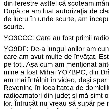
din ferestre astfel că scoteam mân
După ce am luat autorizaţia de cla
de lucru în unde scurte, am început
scurte.
YO3CCC: Care au fost primii radio
YO9DF: De-a lungul anilor am cuno
care am avut multe de învăţat. Este
pe toţi. Aşa cum am menţionat ant
mine a fost Mihai YO7BPC, din Drăg
am mai întâlnit în video, deşi spe
Revenind în localitatea de domiciliu
radioamatori din judeţ şi mă simt 
lor. Întrucât nu vreau să supăr pe 