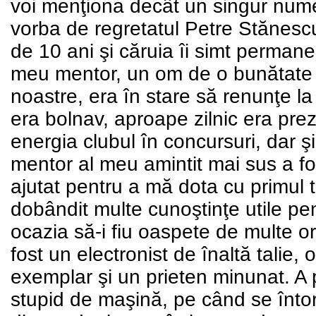
voi menţiona decât un singur nume,
vorba de regretatul Petre Stănesc
de 10 ani şi căruia îi simt permanen
meu mentor, un om de o bunătate i
noastre, era în stare să renunţe la 
era bolnav, aproape zilnic era pre
energia clubul în concursuri, dar şi î
mentor al meu amintit mai sus a 
ajutat pentru a mă dota cu primul t
dobândit multe cunoştinţe utile pe
ocazia să-i fiu oaspete de multe 
fost un electronist de înaltă talie,
exemplar şi un prieten minunat. A 
stupid de maşină, pe când se înto