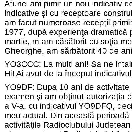
Atunci am pimit un nou indicativ 
indicative şi cu receptoare constru
am facut numeroase recepţii primin
1977, după experienţa dramatică p
martie, m-am căsătorit cu soţia me
Gheorghe, am sărbătorit 40 de ani
YO3CCC: La multi ani! Sa ne intal
Hi! Ai avut de la început indicati
YO9DF: Dupa 10 ani de activitate 
examen şi am obţinut autorizaţia d
a V-a, cu indicativul YO9DFQ, deci
meu actual. Din această perioadă 
activităţile Radioclubului Judeţean