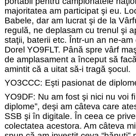
portabil pentru campionatele naţio
majoritatea am participat şi eu. Loc
Babele, dar am lucrat şi de la Vâ
regulă, ne deplasam cu trenul şi a
staţii, baterii etc. Într-un an ne-a
Dorel YO9FLT. Până spre vârf maş
de amplasament a început să facă n
amintit că a uitat să-i tragă şocul.
YO3CCC: Eşti pasionat de diplome
YO9DF: Nu am fost şi nici nu voi 
diplome”, deşi am câteva care ates
SSB şi în digitale. În ceea ce priv
colectatea acestora. Am câteva mii
spun că am investit ceva “bănuţi” 