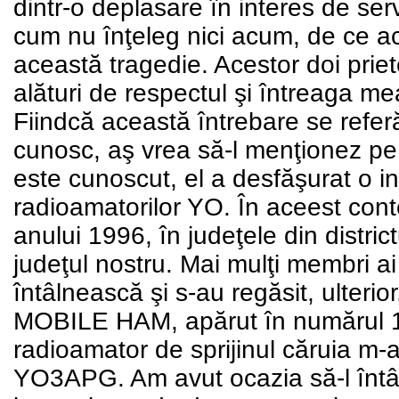
dintr-o deplasare în interes de se
cum nu înţeleg nici acum, de ce ac
această tragedie. Acestor doi priet
alături de respectul şi întreaga me
Fiindcă această întrebare se referă
cunosc, aş vrea să-l menţionez
este cunoscut, el a desfăşurat o i
radioamatorilor YO. În aceest conte
anului 1996, în judeţele din distri
judeţul nostru. Mai mulţi membri ai
întâlnească şi s-au regăsit, ulterior
MOBILE HAM, apărut în numărul 11 
radioamator de sprijinul căruia m-
YO3APG. Am avut ocazia să-l întâl