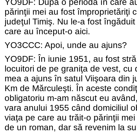
YO9DF: După o periodă în care au 
părinţii mei au fost împroprietări
judeţul Timiş. Nu le-a fost îngădui
care au început-o aici.
YO3CCC: Apoi, unde au ajuns?
YO9DF: În iunie 1951, au fost stră
locuitori de pe graniţa de vest, cu 
mea a ajuns în satul Viişoara din ju
Km de Mărculeşti. În aceste condiţi
obligatoriu m-am născut eu având,
vara anului 1955 când domiciliul ob
viaţa pe care au trăit-o părinţii me
de un roman, dar să revenim la subi