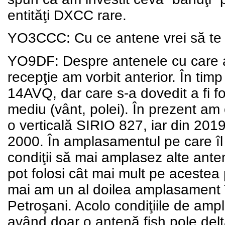
entităţi DXCC rare.
YO3CCC: Cu ce antene vrei să te 
YO9DF: Despre antenele cu care a
recepţie am vorbit anterior. În tim
14AVQ, dar care s-a dovedit a fi fo
mediu (vânt, polei). În prezent am
o verticală SIRIO 827, iar din 20
2000. În amplasamentul pe care îl 
condiţii să mai amplasez alte ante
pot folosi cât mai mult pe acestea
mai am un al doilea amplasament î
Petroşani. Acolo condiţiile de ampl
având doar o antenă fish pole delt