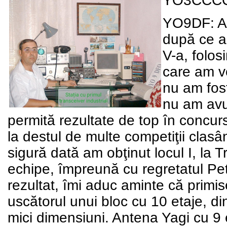
YO9DF: Am
după ce am
V-a, folos
care am vo
nu am fost
nu am avut
permită rezultate de top în concursu
la destul de multe competiţii clasâ
sigură dată am obţinut locul I, la 
echipe, împreună cu regretatul P
rezultat, îmi aduc aminte că primi
uscătorul unui bloc cu 10 etaje, d
mici dimensiuni. Antena Yagi cu 9