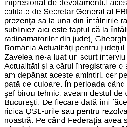
impresionat
de devotamentul acest
calitate de Secretar General al F
prezenţa sa la una din întâlnirile 
subliniez aici este faptul că la întâ
radioamatorilor din judeţ, Gheorg
România Actualităţi pentru judeţu
Zavelea ne-a luat un scurt intervi
Actualităţi şi a cărui înregistrare 
am depănat aceste amintiri, cer p
pată de culoare. În perioada când 
şef birou tehnic, aveam destul de d
Bucureşti. De fiecare dată îmi fă
ridica QSL-urile sau pentru rezolv
noastră. Pe când Federaţia avea s