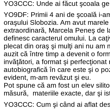
YO3CCC: Unde ai făcut şcoala ge
YO9DF: Primii 4 ani de şcoală i-am 
oraşului Slobozia. Am avut marele
extraordinară, Marcela Peneş de la
definesc caracterul omului. La caţi
plecat din oraş şi mulţi ani nu am 
auzit că între timp a devenit o form
invăţători, a format şi perfecţionat 
autobiografică în care este şi o po
evident, m-am revăzut şi eu.
Pot spune că am fost un elev silitor
măsură,
materiile exacte, dar şi is
YO3CCC: Cum şi când ai aflat des