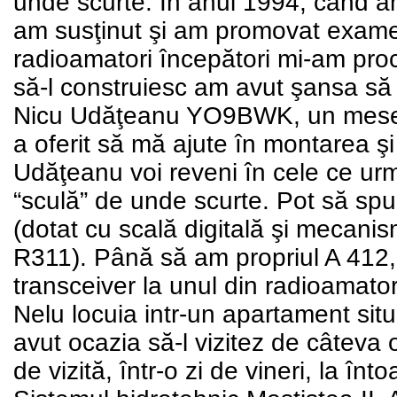
unde scurte. In anul 1994, când am
am susţinut şi am promovat examenu
radioamatori începători mi-am pro
să-l construiesc am avut şansa să
Nicu Udăţeanu YO9BWK, un meseriaş
a oferit să mă ajute în montarea şi
Udăţeanu voi reveni în cele ce u
“sculă” de unde scurte. Pot să spu
(dotat cu scală digitală şi mecani
R311). Până să am propriul A 412,
transceiver la unul din radioamato
Nelu locuia intr-un apartament situ
avut ocazia să-l vizitez de câteva 
de vizită, într-o zi de vineri, la î