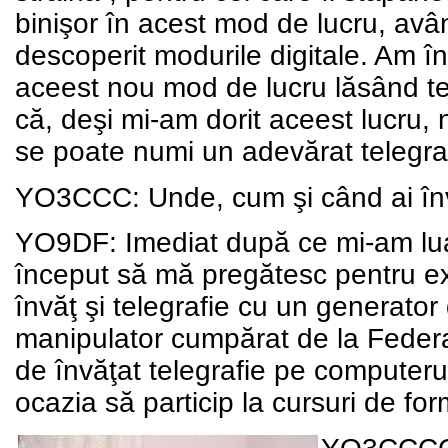
binişor în acest mod de lucru, avâ
descoperit modurile digitale. Am în
aceest nou mod de lucru lăsând te
că, deşi mi-am dorit aceest lucru, 
se poate numi un adevărat telegraf
YO3CCC: Unde, cum şi când ai înv
YO9DF: Imediat după ce mi-am luat
început să mă pregătesc pentru ex
învăţ şi telegrafie cu un generato
manipulator cumpărat de la Federa
de învăţat telegrafie pe computer
ocazia să particip la cursuri de fo
YO3CCCC: 