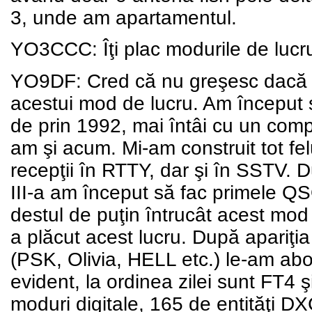
3, unde am apartamentul.
YO3CCC: Îţi plac modurile de lucru
YO9DF: Cred că nu greşesc dacă af
acestui mod de lucru. Am început să
de prin 1992, mai întâi cu un comp
am şi acum. Mi-am construit tot fel
recepţii în RTTY, dar şi în SSTV. 
III-a am început să fac primele QS
destul de puţin întrucât acest mod d
a plăcut acest lucru. După apariţia
(PSK, Olivia, HELL etc.) le-am abo
evident, la ordinea zilei sunt FT4 ş
moduri digitale, 165 de entităţi D