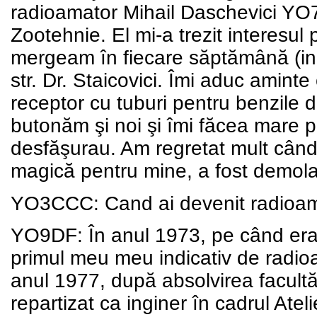
radioamator Mihail Daschevici YO7B
Zootehnie. El mi-a trezit interesul 
mergeam în fiecare săptămână (in z
str. Dr. Staicovici. Îmi aduc amint
receptor cu tuburi pentru benzile 
butonăm şi noi şi îmi făcea mare p
desfăşurau. Am regretat mult când
magică pentru mine, a fost demola
YO3CCC: Cand ai devenit radioa
YO9DF: În anul 1973, pe când eram
primul meu meu indicativ de radioa
anul 1977, după absolvirea facultă
repartizat ca inginer în cadrul Ate