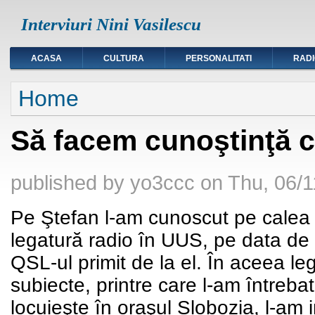
Interviuri Nini Vasilescu
ACASA
CULTURA
PERSONALITATI
RAD
You are here
Home
Să facem cunoştinţă 
published by
yo3ccc
on
Thu, 06/1
Pe Ştefan l-am cunoscut pe calea 
legatură radio în UUS, pe data de
QSL-ul primit de la el. În aceea l
subiecte, printre care l-am întreb
locuieşte în oraşul Slobozia, l-am 