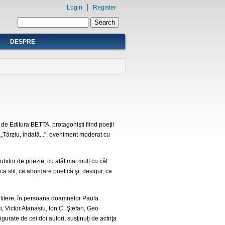
Login
Register
Search form
Search
DESPRE
 de Editura BETTA, protagonişti fiind poeţii
 „Târziu, îndată...”, eveniment moderat cu
 iubitor de poezie, cu atât mai mult cu cât
 ca stil, ca abordare poetică şi, desigur, ca
 litere, în persoana doamnelor Paula
 Victor Atanasiu, Ion C. Ştefan, Geo
rate de cei doi autori, susţinuţi de actriţa