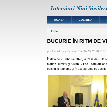
Interviuri Nini Vasiles
ACASA
CULTURA
You are here
Home
BUCURIE ÎN RITM DE 
published by
yo3ccc
on
Sat, 02/29/2020 - 10:
În data de 21 februrie 2020, la Casa de Cultură
Marian Dumitru şi Silvan G. Escu, care au lansa
obişnuitu-i aplomb şi în acelaşi timp cu echili