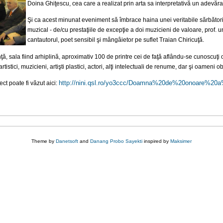
Doina Ghiţescu, cea care a realizat prin arta sa interpretativă un adevărat
Şi ca acest minunat eveniment să îmbrace haina unei veritabile sărbători cu
muzical - de/cu prestaţiile de excepţie a doi muzicieni de valoare, prof. u
cantautorul, poet sensibil şi mângâietor pe suflet Traian Chiricuţă.
ă, sala fiind arhiplină, aproximativ 100 de printre cei de faţă aflându-se cunoscuţi
u artistici, muzicieni, artişti plastici, actori, alţi intelectuali de renume, dar şi oameni 
http://nini.qsl.ro/yo3ccc/
Doamna%20de%20onoare%20
ct poate fi văzut aici:
Theme by
Danetsoft
and
Danang Probo Sayekti
inspired by
Maksimer