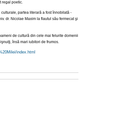
 regal poetic.
lturale, partea literară a fost înnobilată -
niv. dr. Nicolae Maxim la flautul său fermecat şi
 oameni de cultură din cele mai felurite domenii
obişnuiţi, însă mari iubitori de frumos.
a%
20Milei/index.html