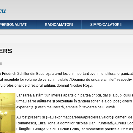
cu
PERSONALITATI
RADIOAMATORI
SIMPO/CALATORII
VERS
18
 Friedrich Schiller din Bucureşti a avut loc un important eveniment literar organizat
t recentele lor volume de versuri intitulate ,”Doamna de onoare a milei”, respectiv,
bru profesional de directorul Editurii, domnul Nicolae Roşu.
Lansarea a stârnit un interes aparte din partea criticii, dar şi a publicului
urmau să fie alăturate şi prezentate în tandem scrierile a doi poeţi diferiţi
experienţă şi vechime literară, ambele în favoarea celui dintâi.
Au fost prezenţi şi şi-au exprimat părerea/aprecierea valoroşi oameni de
Romanescu, Eliza Roha, a domnilor Nicolae Dan Fruntelată, Aureliu Goci,
Călugăru, George Vlaicu, Lucian Gruia, iar momentele poetice au fost asigu