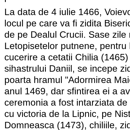
La data de 4 iulie 1466, Voiev
locul pe care va fi zidita Bise
de pe Dealul Crucii. Sase zile 
Letopisetelor putnene, pentru b
cucerire a cetatii Chilia (1465)
sihastrului Daniil, se incepe zi
poarta hramul "Adormirea Maici
anul 1469, dar sfintirea ei a a
ceremonia a fost intarziata de
cu victoria de la Lipnic, pe Ni
Domneasca (1473), chiliile, zi