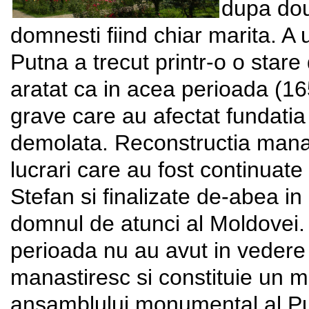
dupa dou
domnesti fiind chiar marita. A
Putna a trecut printr-o o stare 
aratat ca in acea perioada (16
grave care au afectat fundatia 
demolata. Reconstructia manast
lucrari care au fost continua
Stefan si finalizate de-abea in
domnul de atunci al Moldovei. 
perioada nu au avut in vedere 
manastiresc si constituie un m
ansamblului monumental al P