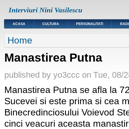
Interviuri Nini Vasilescu
ACASA
CULTURA
PERSONALITATI
RAD
You are here
Home
Manastirea Putna
published by
yo3ccc
on
Tue, 08/2
Manastirea Putna se afla la 7
Sucevei si este prima si cea ma
Binecredinciosului Voievod Ste
cinci veacuri aceasta manastire