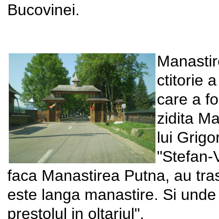
Bucovinei.
Manastir
ctitorie 
care a fo
zidita M
lui Grig
"Stefan-
faca Manastirea Putna, au tras
este langa manastire. Si unde
prestolul in oltariul".