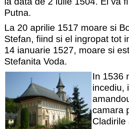
la data de 2 iulie 1504. El va f
Putna.
La 20 aprilie 1517 moare si Bog
Stefan, fiind si el ingropat to
14 ianuarie 1527, moare si est
Stefanita Voda.
In 1536 
incediu,
amandoua
camara p
Cladirile