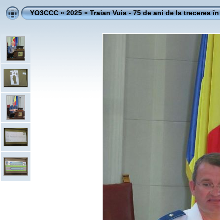
YO3CCC
»
2025
»
Traian Vuia - 75 de ani de la trecerea în