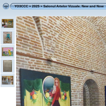
YO3CCC
»
2025
»
Salonul Artelor Vizuale. New and Now