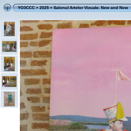
YO3CCC
»
2025
»
Salonul Artelor Vizuale. New and Now