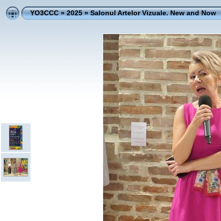
YO3CCC
»
2025
»
Salonul Artelor Vizuale. New and Now