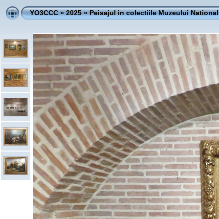
YO3CCC
»
2025
»
Peisajul in colectiile Muzeului Nationa