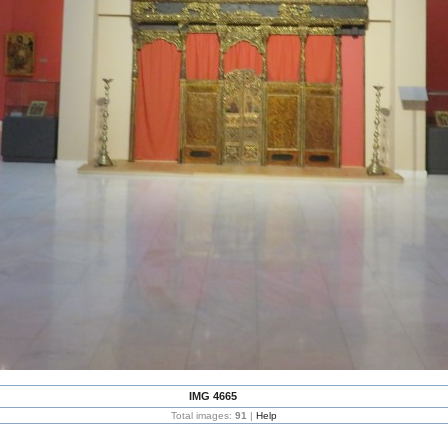
IMG 4665
Total images:
91
|
Help