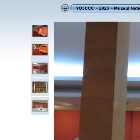
YO3CCC
»
2025
»
Muzeul Nati