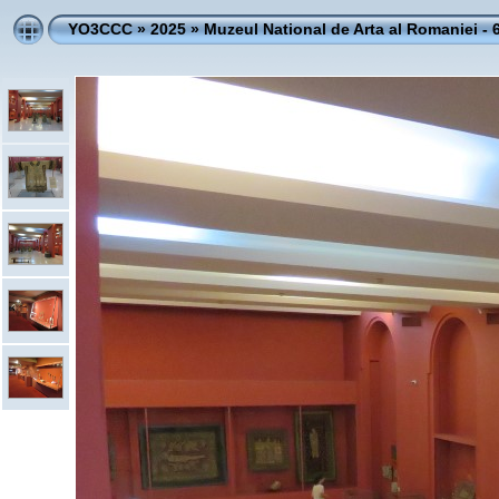
YO3CCC
»
2025
»
Muzeul National de Arta al Romaniei - 