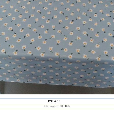
IMG 4516
Total images:
63
|
Help