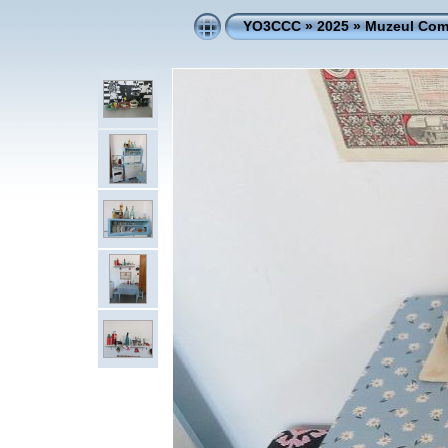
YO3CCC
»
2025
»
Muzeul Comu