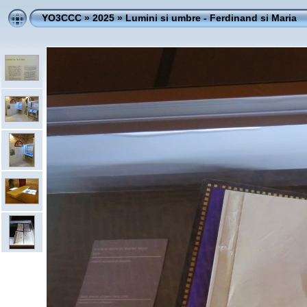
YO3CCC
»
2025
»
Lumini si umbre - Ferdinand si Maria