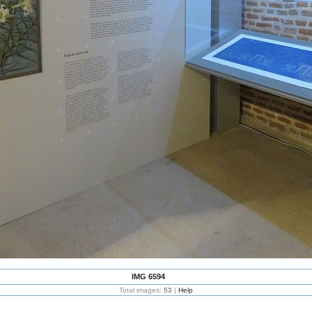
IMG 6594
Total images:
53
|
Help