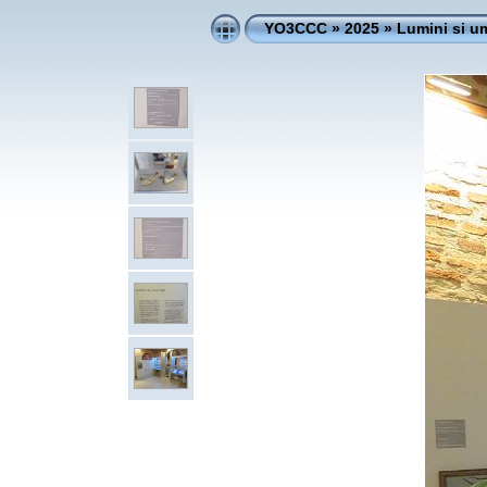
YO3CCC
»
2025
»
Lumini si u