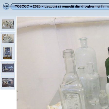
YO3CCC
»
2025
»
Leacuri si remedii din drogherii si farm