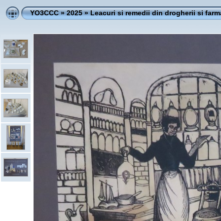
YO3CCC
»
2025
»
Leacuri si remedii din drogherii si farm