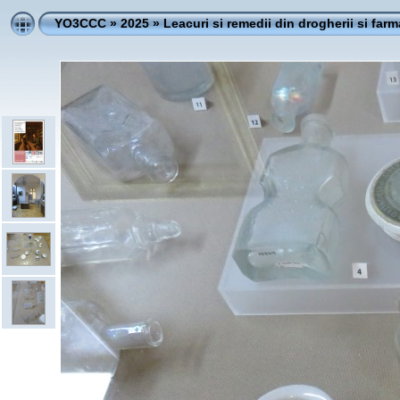
YO3CCC
»
2025
»
Leacuri si remedii din drogherii si farm