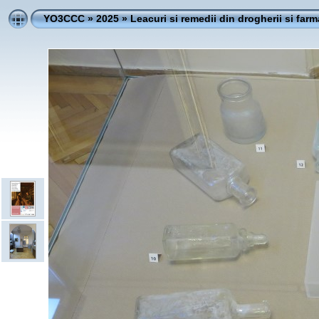
YO3CCC
»
2025
»
Leacuri si remedii din drogherii si farm