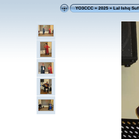
YO3CCC
»
2025
»
Lal Ishq Su