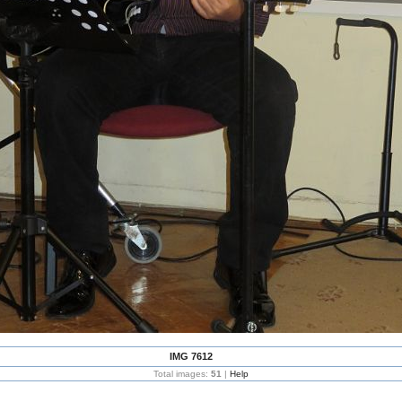
IMG 7612
Total images:
51
|
Help