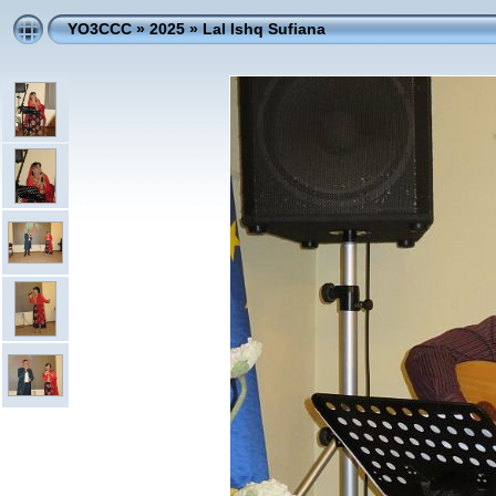
YO3CCC
»
2025
»
Lal Ishq Sufiana