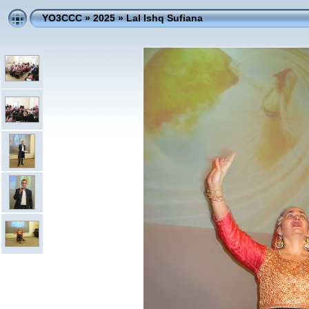
YO3CCC
»
2025
»
Lal Ishq Sufiana