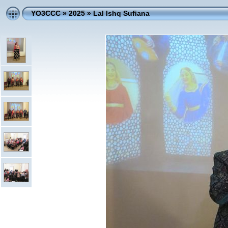
YO3CCC
»
2025
»
Lal Ishq Sufiana