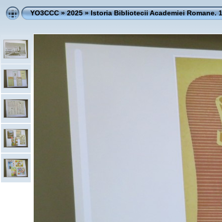
YO3CCC
»
2025
»
Istoria Bibliotecii Academiei Romane. 