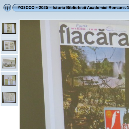
YO3CCC
»
2025
»
Istoria Bibliotecii Academiei Romane. 