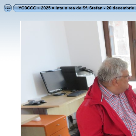
YO3CCC
»
2025
»
Intalnirea de Sf. Stefan - 26 decembrie