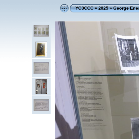
YO3CCC
»
2025
»
George Enes