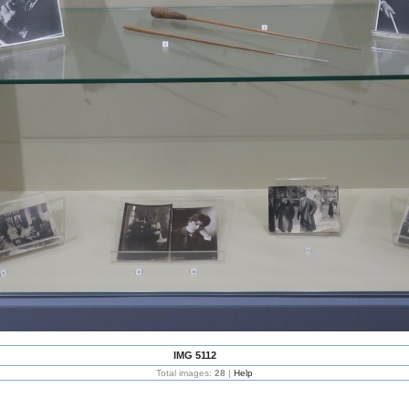
IMG 5112
Total images:
28
|
Help