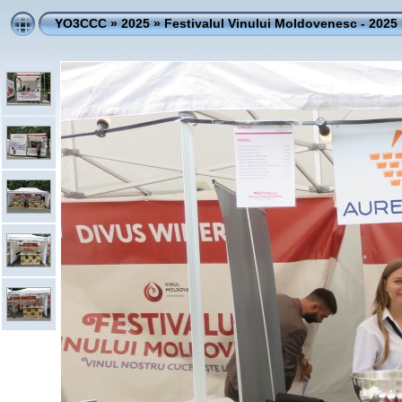
YO3CCC
»
2025
»
Festivalul Vinului Moldovenesc - 2025