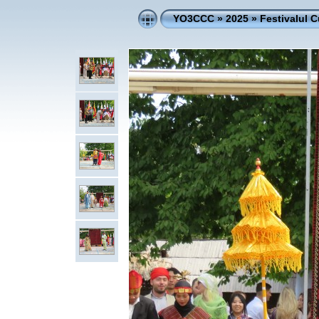
YO3CCC
»
2025
»
Festivalul Cu