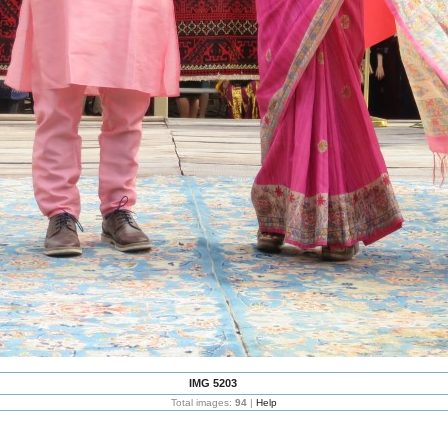
IMG 5203
Total images:
94
|
Help