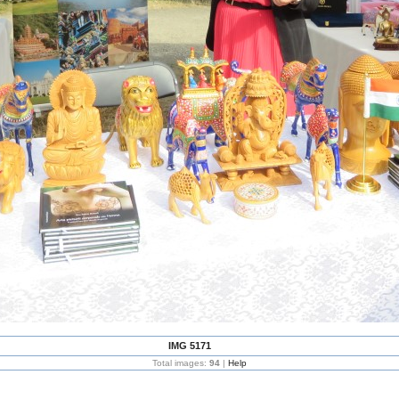
IMG 5171
Total images:
94
|
Help