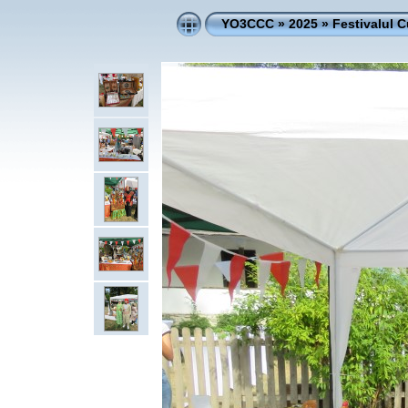
YO3CCC
»
2025
»
Festivalul Cu