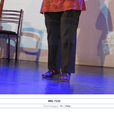
IMG 7132
Total images:
96
|
Help