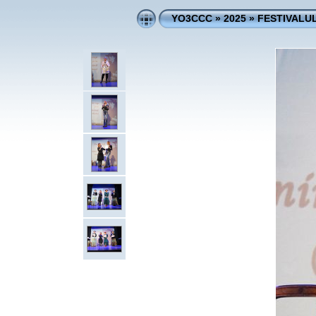
YO3CCC
»
2025
»
FESTIVALUL 