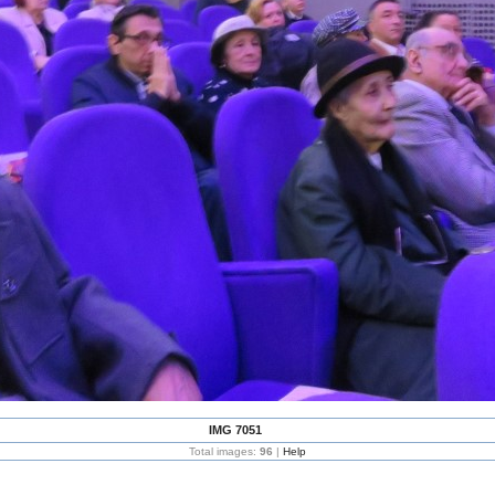
IMG 7051
Total images:
96
|
Help