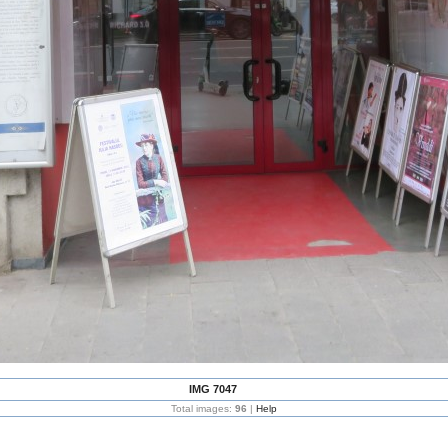
IMG 7047
Total images:
96
|
Help