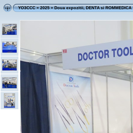
YO3CCC
»
2025
»
Doua expozitii, DENTA si ROMMEDICA