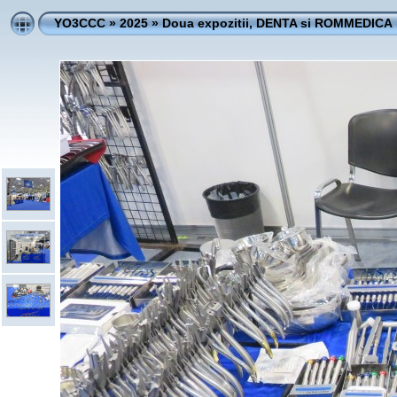
YO3CCC
»
2025
»
Doua expozitii, DENTA si ROMMEDICA