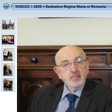
YO3CCC
»
2025
»
Dezbatere Regina Maria si Romania