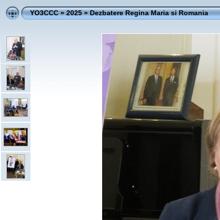
YO3CCC
»
2025
»
Dezbatere Regina Maria si Romania