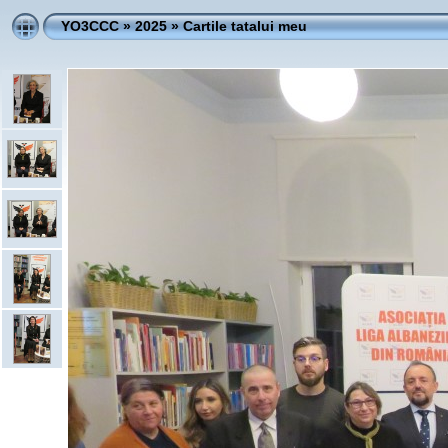
YO3CCC
»
2025
»
Cartile tatalui meu