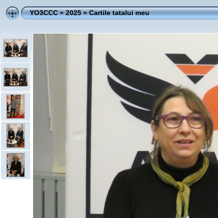
YO3CCC
»
2025
»
Cartile tatalui meu