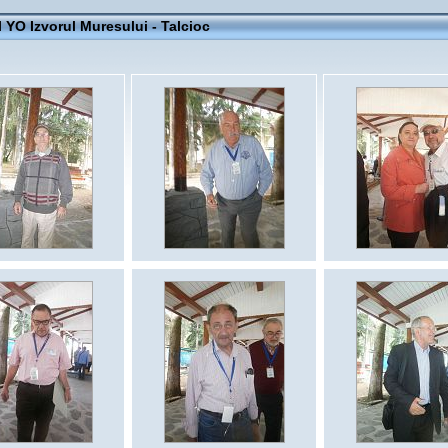
YO Izvorul Muresului - Talcioc