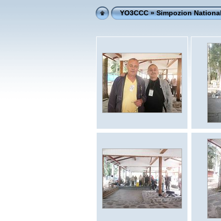
YO3CCC
» Simpozion National 