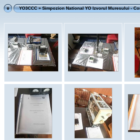
YO3CCC
» Simpozion National YO Izvorul Muresului - Co