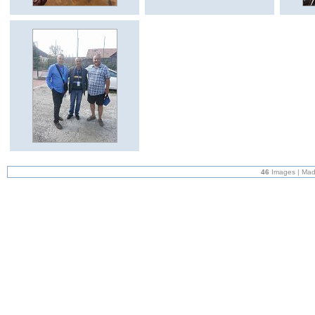
46
Images | Mad