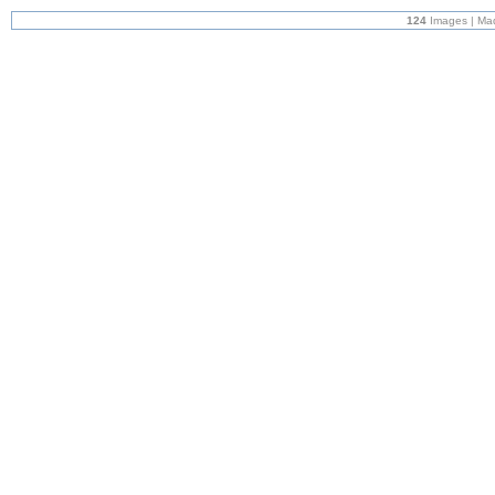
124
Images | Ma