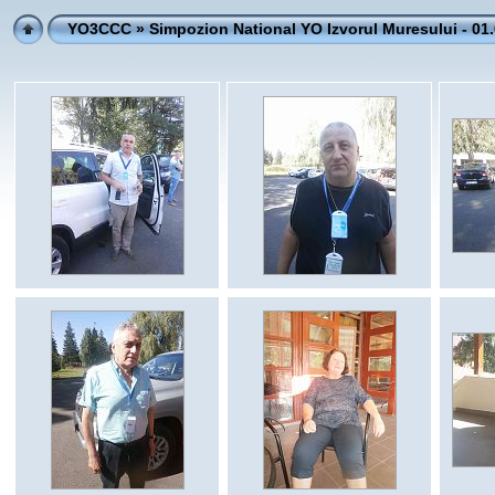
YO3CCC
» Simpozion National YO Izvorul Muresului - 01