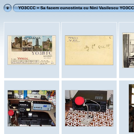
YO3CCC
» Sa facem cunostinta cu Nini Vasilescu YO3C