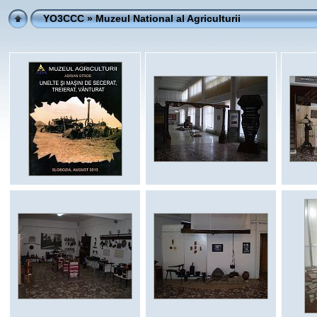
YO3CCC
» Muzeul National al Agriculturii