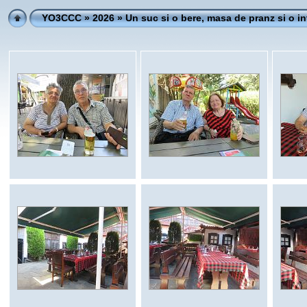
YO3CCC
»
2026
» Un suc si o bere, masa de pranz si o int