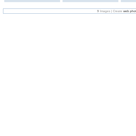
9
Images | Create
web phot