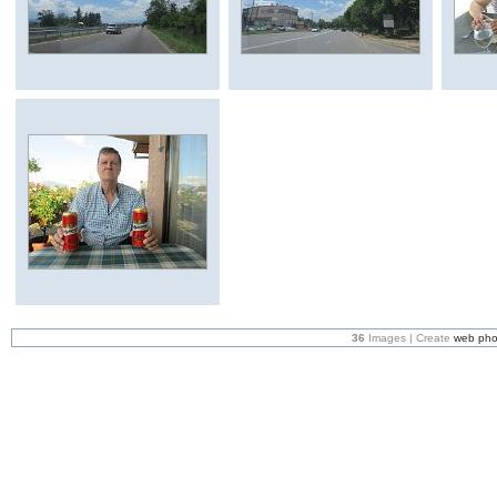
36
Images | Create
web pho