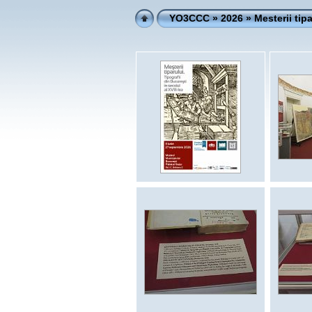
YO3CCC
»
2026
» Mesterii tipa