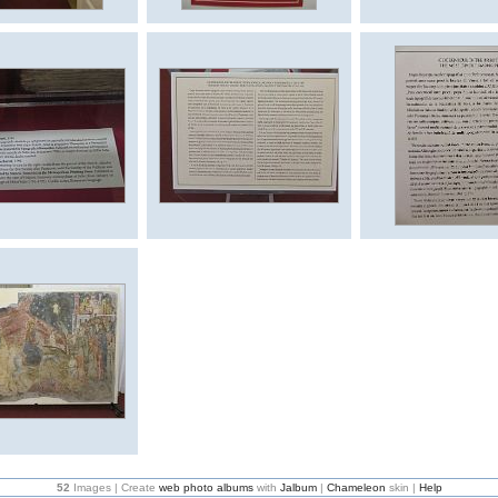
52
Images | Create
web photo albums
with
Jalbum
|
Chameleon
skin |
Help