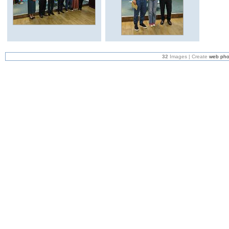
32
Images | Create
web pho