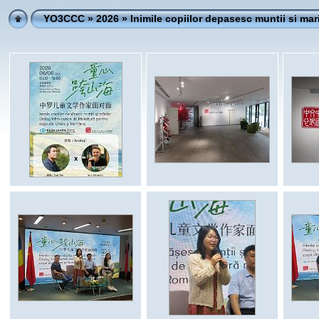
YO3CCC
»
2026
» Inimile copiilor depasesc muntii si mar